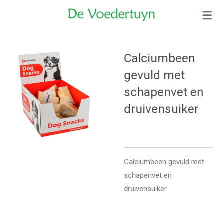
Ga
direct
naar
de
Calciumbeen
hoofdinhoud
gevuld met
schapenvet en
druivensuiker
Calciumbeen gevuld met
schapenvet en
druivensuiker.