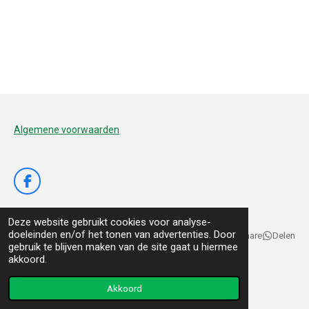
Algemene voorwaarden
F
a
c
Deze website gebruikt cookies voor analyse-
e
doeleinden en/of het tonen van advertenties. Door
b
Delen
Deel
Share
Delen
gebruik te blijven maken van de site gaat u hiermee
o
© 2020 - 2026 De Voedertuyn
akkoord.
o
k
Powered by
JouwWeb
Akkoord