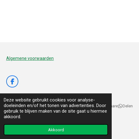
Algemene voorwaarden
F
a
c
Deze website gebruikt cookies voor analyse-
e
doeleinden en/of het tonen van advertenties. Door
b
Delen
Deel
Share
Delen
gebruik te blijven maken van de site gaat u hiermee
o
© 2020 - 2026 De Voedertuyn
akkoord.
o
k
Powered by
JouwWeb
Akkoord