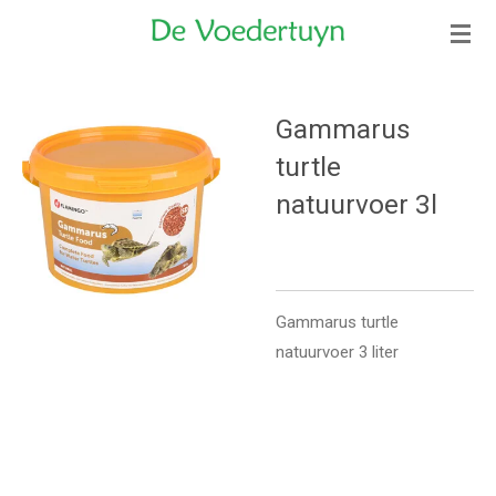
Ga
direct
naar
de
Gammarus
hoofdinhoud
turtle
natuurvoer 3l
Gammarus turtle
natuurvoer 3 liter