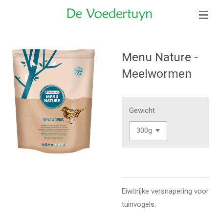
Ga
direct
naar
de
Menu Nature -
hoofdinhoud
Meelwormen
Gewicht
Eiwitrijke versnapering voor
tuinvogels.