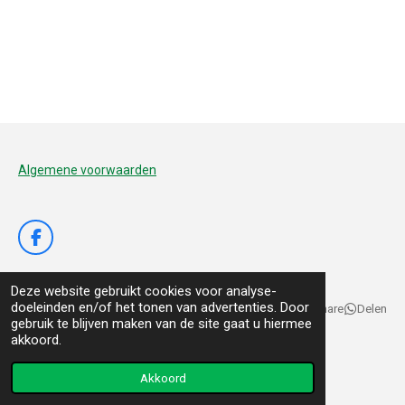
Algemene voorwaarden
F
a
c
Deze website gebruikt cookies voor analyse-
e
doeleinden en/of het tonen van advertenties. Door
b
Delen
Deel
Share
Delen
gebruik te blijven maken van de site gaat u hiermee
o
© 2020 - 2026 De Voedertuyn
akkoord.
o
k
Powered by
JouwWeb
Akkoord