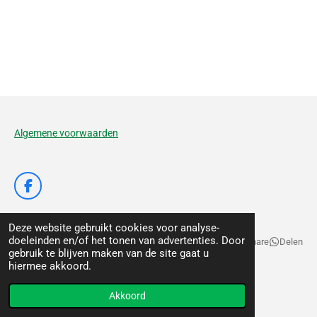
Algemene voorwaarden
F
a
c
Deze website gebruikt cookies voor analyse-
e
doeleinden en/of het tonen van advertenties. Door
b
Delen
Deel
Share
Delen
gebruik te blijven maken van de site gaat u
o
© 2020 - 2026 De Voedertuyn
hiermee akkoord.
o
k
Powered by
JouwWeb
Akkoord