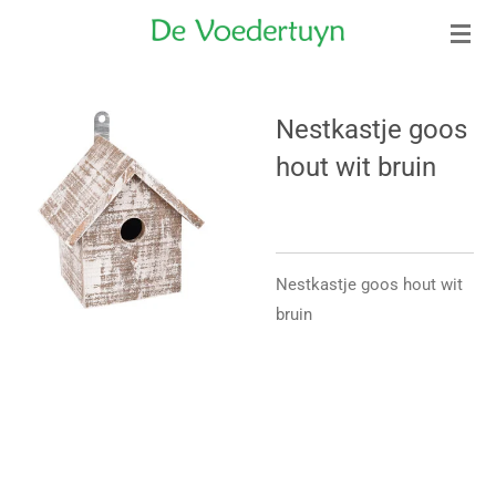
Ga
direct
naar
de
Nestkastje goos
hoofdinhoud
hout wit bruin
Nestkastje goos hout wit
bruin