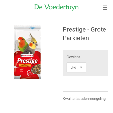
Ga
direct
naar
de
Prestige - Grote
hoofdinhoud
Parkieten
Gewicht
Kwaliteitszadenmengeling.