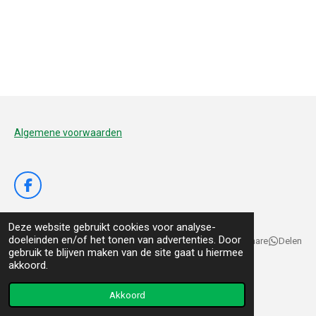
Algemene voorwaarden
F
a
c
Deze website gebruikt cookies voor analyse-
e
doeleinden en/of het tonen van advertenties. Door
b
Delen
Deel
Share
Delen
gebruik te blijven maken van de site gaat u hiermee
o
© 2020 - 2026 De Voedertuyn
akkoord.
o
k
Powered by
JouwWeb
Akkoord