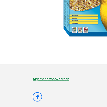
Algemene voorwaarden
F
a