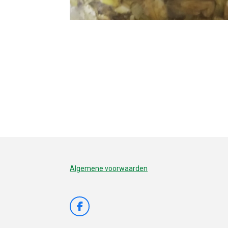
Algemene voorwaarden
F
a