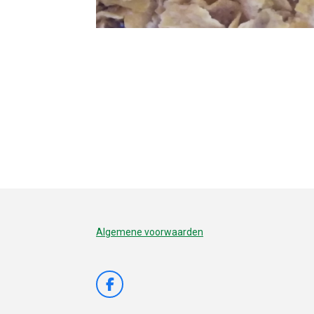
Algemene voorwaarden
F
a