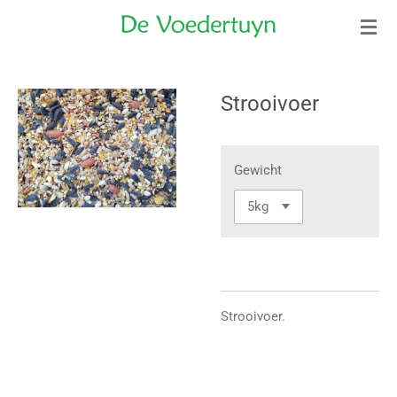
Ga
direct
naar
de
Strooivoer
hoofdinhoud
Gewicht
Strooivoer.