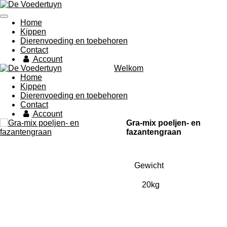
Ga
direct
Home
naar
Kippen
de
Dierenvoeding en toebehoren
hoofdinhoud
Contact
Account
Welkom
Home
Kippen
Dierenvoeding en toebehoren
Contact
Account
Gra-mix poeljen- en
fazantengraan
Gewicht