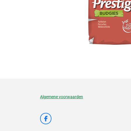
Algemene voorwaarden
F
a