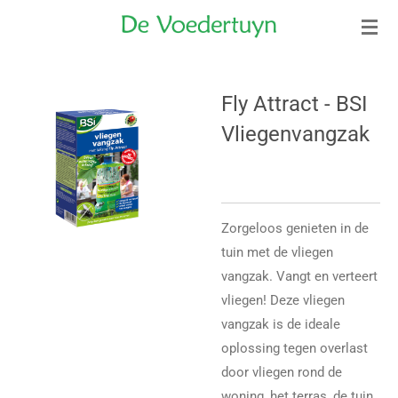
Ga
direct
naar
de
Fly Attract - BSI
hoofdinhoud
Vliegenvangzak
Zorgeloos genieten in de
tuin met de vliegen
vangzak. Vangt en verteert
vliegen! Deze vliegen
vangzak is de ideale
oplossing tegen overlast
door vliegen rond de
woning, het terras, de tuin