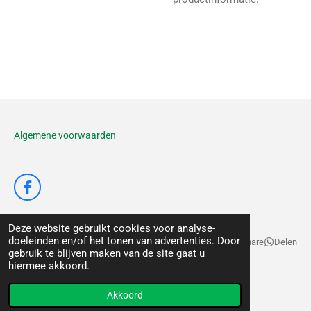
Algemene voorwaarden
F
a
c
Deze website gebruikt cookies voor analyse-
e
doeleinden en/of het tonen van advertenties. Door
b
Delen
Deel
Share
Delen
gebruik te blijven maken van de site gaat u
o
© 2020 - 2026 De Voedertuyn
hiermee akkoord.
o
k
Powered by
JouwWeb
Akkoord