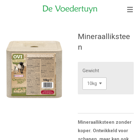
Ga
direct
naar
de
Mineraallikstee
hoofdinhoud
n
Gewicht
Mineraalliksteen zonder
koper. Ontwikkeld voor
schapen, maar kan ook