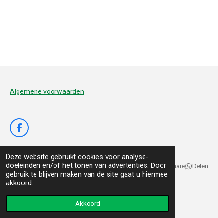
Algemene voorwaarden
F
a
c
Deze website gebruikt cookies voor analyse-
e
doeleinden en/of het tonen van advertenties. Door
b
Delen
Deel
Share
Delen
gebruik te blijven maken van de site gaat u hiermee
o
© 2020 - 2026 De Voedertuyn
akkoord.
o
k
Powered by
JouwWeb
Akkoord