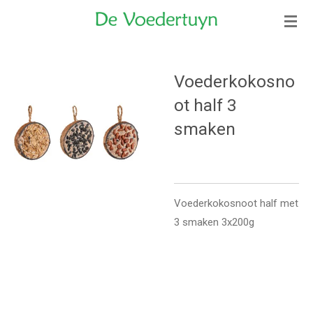
Ga
direct
naar
de
Voederkokosno
hoofdinhoud
ot half 3
smaken
Voederkokosnoot half met
3 smaken 3x200g