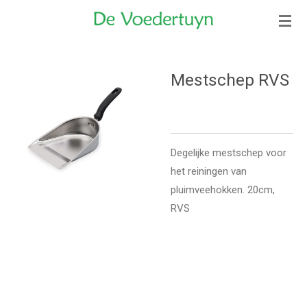
Ga
direct
naar
de
Mestschep RVS
hoofdinhoud
Degelijke mestschep voor
het reiningen van
pluimveehokken. 20cm,
RVS