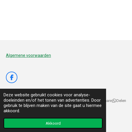
Algemene voorwaarden
F
a
c
Deze website gebruikt cookies voor analyse-
e
doeleinden en/of het tonen van advertenties. Door
b
Delen
Deel
Share
Delen
gebruik te blijven maken van de site gaat u hiermee
o
© 2020 - 2026 De Voedertuyn
akkoord.
o
k
Powered by
JouwWeb
Akkoord